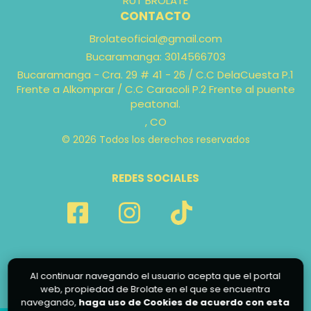
RUT BROLATE
CONTACTO
Brolateoficial@gmail.com
Bucaramanga: 3014566703
‎Bucaramanga - Cra. 29 # 41 - 26 ‎/ C.C DelaCuesta P.1
Frente a Alkomprar / C.C Caracoli P.2 Frente al puente
peatonal.
, CO
© 2026 Todos los derechos reservados
REDES SOCIALES
Al continuar navegando el usuario acepta que el portal
web, propiedad de Brolate en el que se encuentra
navegando,
haga uso de Cookies de acuerdo con esta