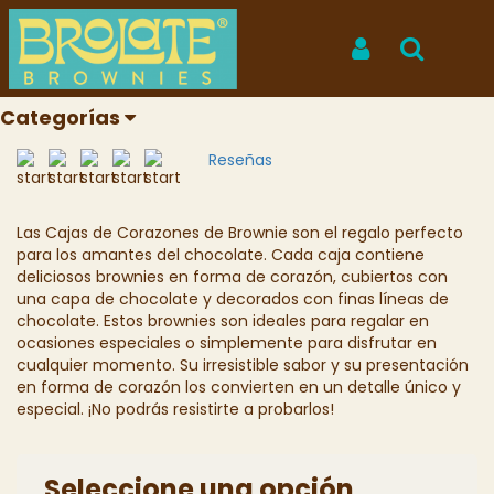
Inicio
Productos
Cajas de Corazones de Brownie
Cajas de Corazones de
Iniciar Sesión
Buscar
Brownie
Categorías
REF: CR 091
Reseñas
Las Cajas de Corazones de Brownie son el regalo perfecto
para los amantes del chocolate. Cada caja contiene
deliciosos brownies en forma de corazón, cubiertos con
una capa de chocolate y decorados con finas líneas de
chocolate. Estos brownies son ideales para regalar en
ocasiones especiales o simplemente para disfrutar en
cualquier momento. Su irresistible sabor y su presentación
en forma de corazón los convierten en un detalle único y
especial. ¡No podrás resistirte a probarlos!
Seleccione una opción