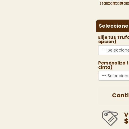
Seleccione
Elije tus Truf
opción)
-- Seleccion
Personaliza tu
cinta)
-- Seleccion
Cant
V
$