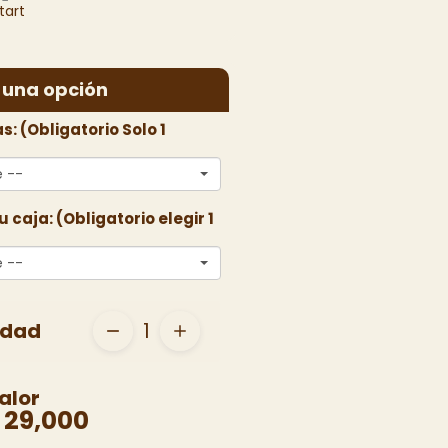
 una opción
as: (Obligatorio Solo 1
e --
 caja: (Obligatorio elegir 1
e --
idad
1
alor
 29,000